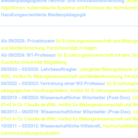
Medienpädagogische Technik- und Innovationsforschung
, bspw.
Algorithmen, kybernetische Systeme und Prozesse der technischen 
Handlungsorientierte Medienpädagogik
Ab 09/2025: Privatdozent
für Erziehungswissenschaft und Bildungsw
und Medienforschung, FernUniversität in Hagen
Ab 09/2024: W1-Professor
für Erziehungswissenschaft mit dem Schw
Guericke-Universität Magdeburg
09/2024 – 03/2025: Lehrbeauftragter
, Lehrgebiet Bildungstheorie u
Witt), Institut für Bildungswissenschaft und Medienforschung, FernU
04/2022 – 03/2023: Vertretung einer W2-Professur
für Erziehungs
pädagogischen Handlungsfeldern, Institut für Erziehungswissenschaf
06/2019 – 08/2024: Wissenschaftlicher Mitarbeiter (Post-Doc)
, L
(Prof.'in Dr. Claudia de Witt), Institut für Bildungswissenschaft und
06/2013 – 06/2019: Wissenschaftlicher Mitarbeiter (Prae-Doc)
, L
(Prof.'in Dr. Claudia de Witt), Institut für Bildungswissenschaft und
10/2011 – 03/2012: Wissenschaftliche Hilfskraft,
Hochschuldidaktis
Lehrveranstaltungsevaluation