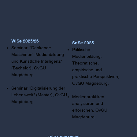
WiSe 2025/26
SoSe 2025
Seminar "'Denkende
Politische
Maschinen': Medienbildung
Medienbildung:
und Künstliche Intelligenz"
Theoretische,
(Bachelor), OvGU
empirische und
Magdeburg
praktische Perspektiven,
OvGU Magdeburg.​
Seminar "Digitalisierung der
Lebenswelt" (Master), OvGU
Medienpraktiken
Magdeburg
analysieren und
erforschen, OvGU
Magdeburg