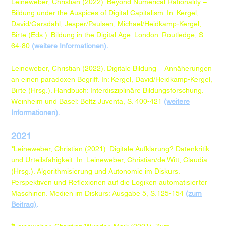
Leineweber, Christian (2022). Beyond Numerical Rationality –
Bildung under the Auspices of Digital Capitalism. In: Kergel,
David/Garsdahl, Jesper/Paulsen, Michael/Heidkamp-Kergel,
Birte (Eds.). Bildung in the Digital Age. London: Routledge, S.
64-80
(weitere Informationen)
.
Leineweber, Christian (2022). Digitale Bildung – Annäherungen
an einen paradoxen Begriff. In: Kergel, David/Heidkamp-Kergel,
Birte (Hrsg.). Handbuch: Interdisziplinäre Bildungsforschung.
Weinheim und Basel: Beltz Juventa, S. 400-421
(weitere
Informationen)
.
2021
*
Leineweber, Christian (2021). Digitale Aufklärung? Datenkritik
und Urteilsfähigkeit. In: Leineweber, Christian/de Witt, Claudia
(Hrsg.). Algorithmisierung und Autonomie im Diskurs.
Perspektiven und Reflexionen auf die Logiken automatisierter
Maschinen. Medien im Diskurs: Ausgabe 5, S.125-154
(zum
Beitrag)
.