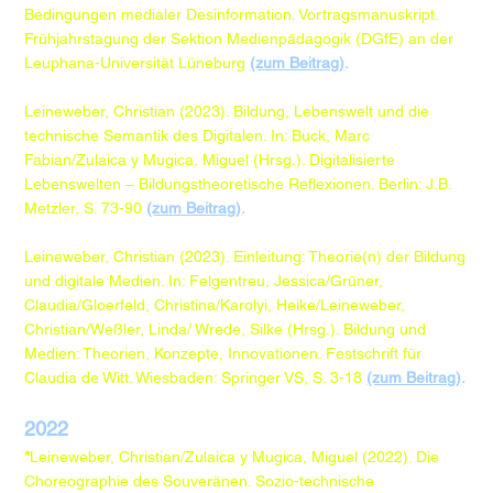
Bedingungen medialer Desinformation. Vortragsmanuskript.
Frühjahrstagung der Sektion Medienpädagogik (DGfE) an der
Leuphana-Universität Lüneburg
(zum Beitrag)
.
Leineweber, Christian (2023). Bildung, Lebenswelt und die
technische Semantik des Digitalen. In: Buck, Marc
Fabian/Zulaica y Mugica, Miguel (Hrsg.). Digitalisierte
Lebenswelten – Bildungstheoretische Reflexionen. Berlin: J.B.
Metzler, S. 73-90
(zum Beitrag)
.
Leineweber, Christian (2023). Einleitung: Theorie(n) der Bildung
und digitale Medien. In: Felgentreu, Jessica/Grüner,
Claudia/Gloerfeld, Christina/Karolyi, Heike/Leineweber,
Christian/Weßler, Linda/ Wrede, Silke (Hrsg.). Bildung und
Medien: Theorien, Konzepte, Innovationen. Festschrift für
Claudia de Witt. Wiesbaden: Springer VS, S. 3-18
(zum Beitrag)
.​
2022​​
*
Leineweber, Christian/Zulaica y Mugica, Miguel (2022). Die
Choreographie des Souveränen. Sozio-technische