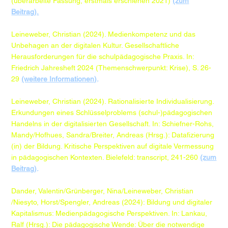
(überarbeite Fassung, erstmals erschienen 2021)
(zum
Beitrag).
​Leineweber, Christian (2024). Medienkompetenz und das
Unbehagen an der digitalen Kultur. Gesellschaftliche
Herausforderungen für die schulpädagogische Praxis. In:
Friedrich Jahresheft 2024 (Themenschwerpunkt: Krise), S. 26-
29
(weitere Informationen)
.
​Leineweber, Christian (2024). Rationalisierte Individualisierung.
Erkundungen eines Schlüsselproblems (schul-)pädagogischen
Handelns in der digitalisierten Gesellschaft. In: Schiefner-Rohs,
Mandy/Hofhues, Sandra/Breiter, Andreas (Hrsg.): Datafizierung
(in) der Bildung. Kritische Perspektiven auf digitale Vermessung
in pädagogischen Kontexten. Bielefeld: transcript, 241-260
(zum
Beitrag)
.
Dander, Valentin/Grünberger, Nina/Leineweber, Christian
/Niesyto, Horst/Spengler, Andreas (2024): Bildung und digitaler
Kapitalismus: Medienpädagogische Perspektiven. In: Lankau,
Ralf (Hrsg.): Die pädagogische Wende: Über die notwendige