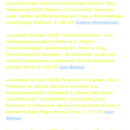
Quantifizierungen und die (An-)Ästhetik des Selbst. In: Merz
Wissenschaft 2022: Digitalität und Souveränität. Braucht es
neue Leitbilder der Medienpädagogik?, hrsg. v. Patrick Bettinger
und Wolfgang Reißmann, S. 156-170
(weitere Informationen)
.
Leineweber, Christian (2022). Lernende Maschinen – eine
bildungswissenschaftliche Reflexion. In: Friedrich,
Orsolya/Schleidgen, Sebastian/Seifert, Johanna (Hrsg.).
Mensch-Maschine-Interaktion – Konzeptionelle, soziale und
ethische Implikationen neuer Mensch-Technik-Verhältnisse.
Münster: Mentis, S. 133-152
(zum Beitrag)
.​
Leineweber, Christian (2022). Paradoxien im Digitalen – Zum
Phänomen der Mensch-Maschine-Interaktion aus
bildungstheoretischer Perspektive. In: Gerlek, Selin/ Kissler,
Sarah/Mämecke, Thorben/Möbus, Dennis (Hrsg.). Von
Menschen und Maschinen. Mensch-Maschine-Interaktionen in
digitalen Kulturen. Hagen: FernUni Press, S. 112-125
(zum
Beitrag)
.