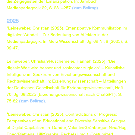
die Zeigegesten der Emanzipation. In: Jahrbuch
Medienpädagogik 22, S. 231–257
(zum Beitrag)
.
2025
*Leineweber, Christian (2025). Emanzipative Kommunikation im
digitalen Wandel – Zur Bedeutung von Affekten in der
Medienpädagogik. In: Merz Wissenschaft, Jg. 69 Nr. 6 (2025), S.
32-47.
Leineweber, Christian/Ruschemeier, Hannah (2025). "Die
digitale Welt wird besser und schlechter zugleich" – Künstliche
Intelligenz im Spektrum von Erziehungswissenschaft und
Rechtswissenschaft. In: Erziehungswissenschaft – Mitteilungen
der Deutschen Gesellschaft für Erziehungswissenschaft, Heft
70, Jg. 36I2025 (Erziehungswissenschaft nach ChatGPT), S.
75-82
(zum Beitrag)
.
*
Leineweber, Christian (2025). Contradictions of Progress:
Perspectives of an Educational and Diversity-Sensitive Critique
of Digital Capitalism. In: Dander, Valentin/Grünberger, Nina/Hug,
Theo/Riettiens, Lilli/Shanks, Rachel (Hrsg.). Costumized