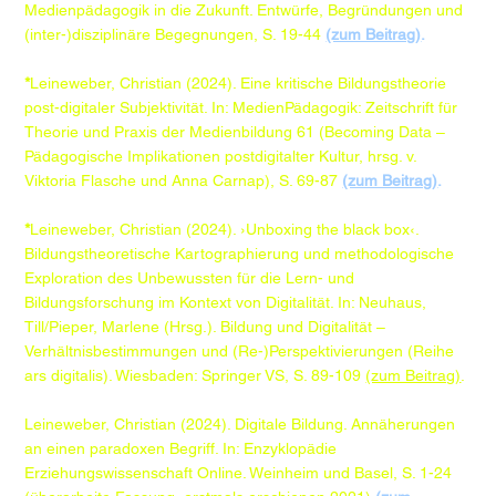
Medienpädagogik in die Zukunft. Entwürfe, Begründungen und
(inter-)disziplinäre Begegnungen, S. 19-44
(zum Beitrag)
.​
*
Leineweber, Christian (2024). Eine kritische Bildungstheorie
post-digitaler Subjektivität. In: MedienPädagogik: Zeitschrift für
Theorie und Praxis der Medienbildung 61 (Becoming Data –
Pädagogische Implikationen postdigitalter Kultur, hrsg. v.
Viktoria Flasche und Anna Carnap), S. 69-87
​(zum Beitrag)
.
*
Leineweber, Christian (2024). ›Unboxing the black box‹.
Bildungstheoretische Kartographierung und methodologische
Exploration des Unbewussten für die Lern- und
Bildungsforschung im Kontext von Digitalität. In: Neuhaus,
Till/Pieper, Marlene (Hrsg.). Bildung und Digitalität –
Verhältnisbestimmungen und (Re-)Perspektivierungen (Reihe
ars digitalis). Wiesbaden: Springer VS, S. 89-109
(zum Beitrag)
.​
Leineweber, Christian (2024). Digitale Bildung. Annäherungen
an einen paradoxen Begriff. In: Enzyklopädie
Erziehungswissenschaft Online. Weinheim und Basel, S. 1-24