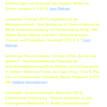
Entwicklungen und Tendenzen des Digitalen. Medien im
Diskurs: Ausgabe 4, S.22-43
(zum Beitrag)
.
​Leineweber, Christian (2016). Digitalisierung der
Bildungslandschaft – Eine Skizzierung. In: Zentrum Bildung der
EKHN/ Erwachsenenbildung und Familienbildung (Hrsg.): Wie
digitale Medien Bildung verändern. Herausforderungen,
Chancen und Projektideen. Darmstadt: ZGV, S. 4-7
(zum
Beitrag)
.
​Grünberger, Nina/Leineweber, Christian (2016). Aus der Zeit
gefallen? – Gesellschaftskritische Potenziale der
Episodenhaftigkeit menschlicher Weltzeit und Computerspiele.
In: Höltgen, Stefan/van Treeck, Jan Claas (Hrsg.): Time To Play.
Zeit und Computerspiel. Glückstadt, Werner Hülsbusch. S.272-
296
(weitere Informationen)
.
Leineweber, Christian/Querbach, Maximilian (2015):
Entfremdende Entgrenzung - Kritische Gedanken zu einer
konvergenten Medienwelt. In: de Witt, Claudia/Gloerfeld,