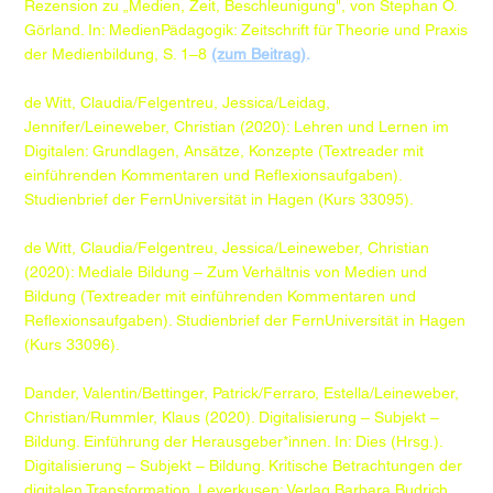
Rezension zu „Medien, Zeit, Beschleunigung", von Stephan O.
Görland. In: MedienPädagogik: Zeitschrift für Theorie und Praxis
der Medienbildung, S. 1–8
(zum Beitrag)
.
de Witt, Claudia/Felgentreu, Jessica/Leidag,
Jennifer/Leineweber, Christian (2020): Lehren und Lernen im
Digitalen: Grundlagen, Ansätze, Konzepte (Textreader mit
einführenden Kommentaren und Reflexionsaufgaben).
Studienbrief der FernUniversität in Hagen (Kurs 33095).
de Witt, Claudia/Felgentreu, Jessica/Leineweber, Christian
(2020): Mediale Bildung – Zum Verhältnis von Medien und
Bildung (Textreader mit einführenden Kommentaren und
Reflexionsaufgaben). Studienbrief der FernUniversität in Hagen
(Kurs 33096).​
Dander, Valentin/Bettinger, Patrick/Ferraro, Estella/Leineweber,
Christian/Rummler, Klaus (2020). Digitalisierung – Subjekt –
Bildung. Einführung der Herausgeber*innen. In: Dies (Hrsg.).
Digitalisierung – Subjekt – Bildung. Kritische Betrachtungen der
digitalen Transformation. Leverkusen: Verlag Barbara Budrich,